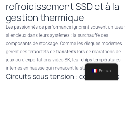
refroidissement SSD et à la
gestion thermique
Les passionnés de performance ignorent souvent un tueur
silencieux dans leurs systèmes : la surchauffe des
composants de stockage. Comme les disques modernes
gèrent des téraoctets de
transferts
lors de marathons de
jeux ou d'exportations vidéo 8K, leur
chips
températures
internes en hausse qui menacent la stabilité.
French
Circuits sous tension : composants
générant une accumulation de
chaleur
Trois éléments principaux produisent de la chaleur dans
les SSD M.2 :
Production
Composant
Rôle
de chaleur