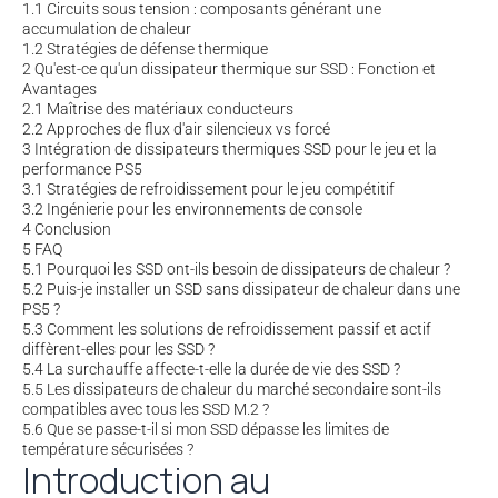
1.1
Circuits sous tension : composants générant une
accumulation de chaleur
1.2
Stratégies de défense thermique
2
Qu'est-ce qu'un dissipateur thermique sur SSD : Fonction et
Avantages
2.1
Maîtrise des matériaux conducteurs
2.2
Approches de flux d'air silencieux vs forcé
3
Intégration de dissipateurs thermiques SSD pour le jeu et la
performance PS5
3.1
Stratégies de refroidissement pour le jeu compétitif
3.2
Ingénierie pour les environnements de console
4
Conclusion
5
FAQ
5.1
Pourquoi les SSD ont-ils besoin de dissipateurs de chaleur ?
5.2
Puis-je installer un SSD sans dissipateur de chaleur dans une
PS5 ?
5.3
Comment les solutions de refroidissement passif et actif
diffèrent-elles pour les SSD ?
5.4
La surchauffe affecte-t-elle la durée de vie des SSD ?
5.5
Les dissipateurs de chaleur du marché secondaire sont-ils
compatibles avec tous les SSD M.2 ?
5.6
Que se passe-t-il si mon SSD dépasse les limites de
température sécurisées ?
Introduction au