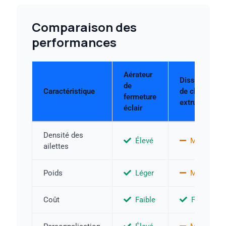
Comparaison des
performances
Aérateur
Dissipateur
de
Caractéristique
de chaleur
fermeture
extrudé
éclair
Densité des
Élevé
Moyen
ailettes
Poids
Léger
Moyen
Coût
Faible
Faible