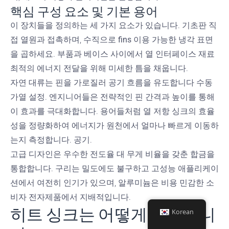
핵심 구성 요소 및 기본 용어
이 장치들을 정의하는 세 가지 요소가 있습니다.
기초판
직
접 열원과 접촉하며, 수직으로
fins
이용 가능한 냉각 표면
을 곱하세요. 부품과 베이스 사이에서
열 인터페이스 재료
최적의 에너지 전달을 위해 미세한 틈을 채웁니다.
자연 대류는 핀을 가로질러 공기 흐름을 유도합니다
수동
가열
설정. 엔지니어들은 전략적인 핀 간격과 높이를 통해
이 효과를 극대화합니다. 용어들처럼
열 저항
싱크의 효율
성을 정량화하여 에너지가 원천에서 얼마나 빠르게 이동하
는지 측정합니다.
공기
.
고급 디자인은 우수한 전도율 대 무게 비율을 갖춘 합금을
통합합니다. 구리는 밀도에도 불구하고 고성능 애플리케이
션에서 여전히 인기가 있으며, 알루미늄은 비용 민감한 소
비자 전자제품에서 지배적입니다.
히트 싱크는 어떻게 작동합니
Korean