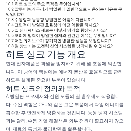
10.1
히트 싱크의 주요 목적은 무엇입니까?
10.2
알루미늄과 구리가 방열판에 일반적으로 사용되는 이유는 무
엇입니까?
10.3
수동형과 능동형 방열판은 어떻게 다릅니까?
10.4
표면적이 방열판 효율성에 어떤 역할을 하나요?
10.5
열 인터페이스 재료는 어떻게 냉각을 향상시키나요?
10.6
포리에 법칙이 방열판 설계와 관련된 이유는 무엇입니까?
10.7
어떤 유지보수가 장기적인 방열판 성능을 보장합니까?
10.8
열 방산기는 고전력 산업 시스템을 냉각시킬 수 있나요?
히트 싱크 기능 개요
현대 전자제품은 과열을 방지하기 위해 열 조절에 의존합
니다. 이 방어의 핵심에는 에너지 분산을 효율적으로 관리
하도록 설계된 중요한 부품이 있습니다.
히트 싱크의 정의와 목적
A
방열판
프로세서와 전원 모듈의 열 흡수제로 작용합니
다. 주된 역할은 CPU와 같은 고온 부품에서 과잉 에너지를
흡수한 후 안전하게 방출하는 것입니다. 능동 냉각 시스템
과는 달리,
수동 가열
해결책은 외부 전원이 필요하지 않으
며, 재료의 특성과 물리학만을 활용합니다.