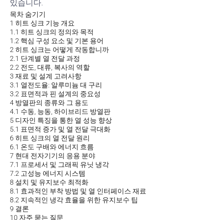
있습니다.
목차
숨기기
1
히트 싱크 기능 개요
1.1
히트 싱크의 정의와 목적
1.2
핵심 구성 요소 및 기본 용어
2
히트 싱크는 어떻게 작동합니까
2.1
단계별 열 전달 과정
2.2
전도, 대류, 복사의 역할
3
재료 및 설계 고려사항
3.1
열전도율: 알루미늄 대 구리
3.2
표면적과 핀 설계의 중요성
4
방열판의 종류와 그 용도
4.1
수동, 능동, 하이브리드 방열판
5
디자인 특징을 통한 열 성능 향상
5.1
표면적 증가 및 열 전달 극대화
6
히트 싱크의 열 전달 원리
6.1
온도 구배와 에너지 흐름
7
현대 전자기기의 응용 분야
7.1
프로세서 및 그래픽 유닛 냉각
7.2
고성능 에너지 시스템
8
설치 및 유지보수 최적화
8.1
효과적인 부착 방법 및 열 인터페이스 재료
8.2
지속적인 냉각 효율을 위한 유지보수 팁
9
결론
10
자주 묻는 질문