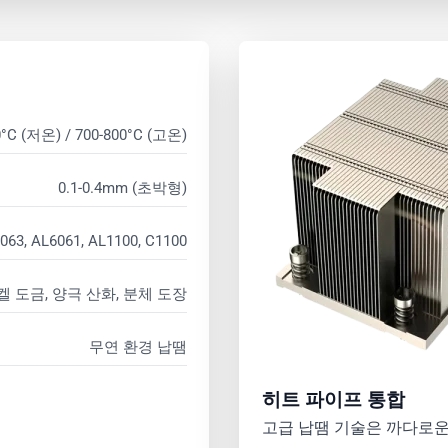
0°C (저온) / 700-800°C (고온)
0.1-0.4mm (초박형)
063, AL6061, AL1100, C1100
켈 도금, 양극 산화, 분체 도장
무연 환경 납땜
히트 파이프 통합
고급 납땜 기술은 까다로운