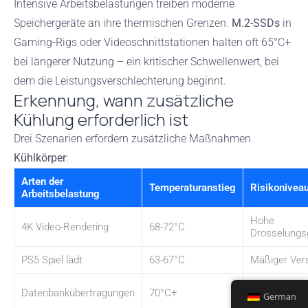
Intensive Arbeitsbelastungen treiben moderne
Speichergeräte an ihre thermischen Grenzen.
M.2-SSDs
in
Gaming-Rigs oder Videoschnittstationen halten oft 65°C+
bei längerer Nutzung – ein kritischer Schwellenwert, bei
dem die Leistungsverschlechterung beginnt.
Erkennung, wann zusätzliche
Kühlung erforderlich ist
Drei Szenarien erfordern zusätzliche Maßnahmen
Kühlkörper
:
Arten der
Temperaturanstieg
Risikonivea
Arbeitsbelastung
Hohe
4K Video-Rendering
68-72°C
Drosselungs
PS5 Spiel lädt
63-67°C
Mäßiger Ver
Potenzial für
Datenbankübertragungen
70°C+
German
Datenbesch