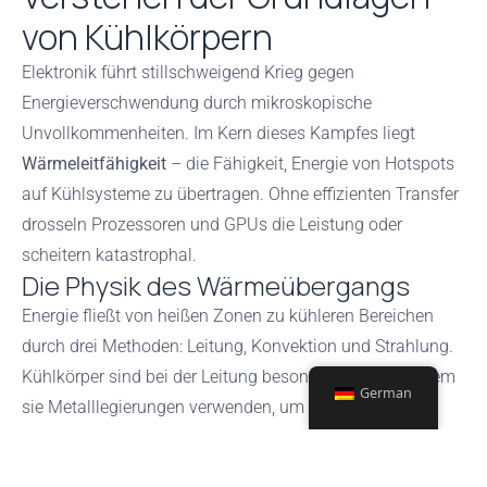
von Kühlkörpern
Elektronik führt stillschweigend Krieg gegen
Energieverschwendung durch mikroskopische
Unvollkommenheiten. Im Kern dieses Kampfes liegt
Wärmeleitfähigkeit
– die Fähigkeit, Energie von Hotspots
auf Kühlsysteme zu übertragen. Ohne effizienten Transfer
drosseln Prozessoren und GPUs die Leistung oder
scheitern katastrophal.
Die Physik des Wärmeübergangs
Energie fließt von heißen Zonen zu kühleren Bereichen
durch drei Methoden: Leitung, Konvektion und Strahlung.
Kühlkörper sind bei der Leitung besonders effektiv, indem
German
sie Metalllegierungen verwenden, um Energie von den
Komponenten wegzuziehen. Luftspalte von nur 0,01 mm
wirken wie Isolierung und verringern die Wirksamkeit in