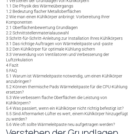
1
Verstehen der Grundlagen von Kühlkörpern
1.1
Die Physik des Wärmeübergangs
1.2
Bedeutung flacher Metalloberflächen
2
Wie man einen Kühlkörper anbringt: Vorbereitung Ihrer
Komponenten
2.1
Oberflächenbewertung Grundlagen
2.2
Schnittstellenmaterialauswahl
3
Schritt-für-Schritt-Anleitung zur Installation Ihres Kühlkörpers
3.1
Das richtige Auftragen von Wärmeleitpaste und -paste
3.2
Den Kühlkörper für optimale Kühlung sichern
3.3
Verwendung von Ventilatoren und Verbesserung der
Luftzirkulation
4
Fazit
5
FAQ
5.1
Warum ist Wärmeleitpaste notwendig, um einen Kühlkörper
anzubringen?
5.2
Können thermische Pads Wärmeleitpaste für die CPU-Kühlung
ersetzen?
5.3
Wie verbessern flache Oberflächen die Leistung von
Kühlkörpern?
5.4
Was passiert, wenn ein Kühlkörper nicht richtig befestigt ist?
5.5
Sind Aftermarket-Lüfter es wert, einem Kühlkörper hinzugefügt
zu werden?
5.6
Wie oft sollte Wärmeleitpaste neu aufgetragen werden?
Verstehen der Grundlagen