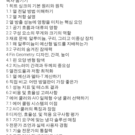
목차
숨기기
1
히트 싱크의 기본 원리와 원칙
1.1
열 전달 방법 이해하기
1.2
열 저항 설명
2
열 방출 성능에 영향을 미치는 핵심 요인
2.1
공기 흐름과 대류의 영향
2.2
구성 요소의 무게와 크기의 역할
3
재료 문제: 알루미늄, 구리, 그리고 이중상 장치
3.1
왜 알루미늄이 예산형 빌드를 지배하는가
3.2
구리의 숨겨진 잠재력
4
Fin Geometry: 디자인, 간격, 높이
4.1
핀 모양 변형 탐색
4.2
지느러미 간격과 두께의 중요성
5
열전도율과 저항 최적화
5.1
열 예산과 델타-T 계산하기
6
직접 비교: 어떤 방열판이 가장 좋은가
6.1
성능 지표 및 테스트 결과
6.2
비용 및 효율성 고려사항
7
에어 쿨러와 AIO 일체형 수냉 쿨러 선택하기
7.1
에어 쿨링 시스템의 이점
7.2
AIO 쿨러의 특징과 장점
8
디자인, 효율성, 및 적용 요구사항 평가
8.1
기기 요구에 맞는 냉각 솔루션 매칭
9
전문가 조언과 실제 사용자 경험
9.1
기술 전문가의 통찰력