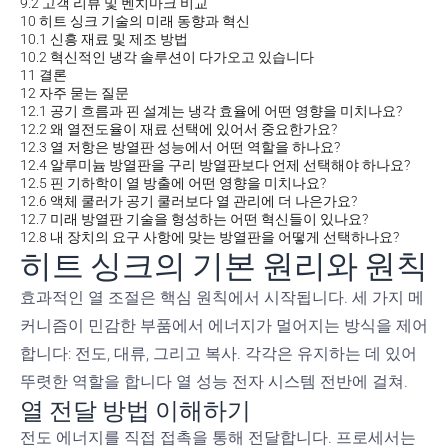
9.2
고객 리뷰 및 벤치마크 비교
10
히트 싱크 기술의 미래 동향과 혁신
10.1
신흥 재료 및 제조 방법
10.2
혁신적인 냉각 솔루션이 다가오고 있습니다
11
결론
12
자주 묻는 질문
12.1
공기 흐름과 핀 설계는 냉각 효율에 어떤 영향을 미치나요?
12.2
왜 열전도율이 재료 선택에 있어서 중요한가요?
12.3
열 저항은 방열판 성능에서 어떤 역할을 하나요?
12.4
알루미늄 방열판을 구리 방열판보다 언제 선택해야 하나요?
12.5
핀 기하학이 열 방출에 어떤 영향을 미치나요?
12.6
액체 쿨러가 공기 쿨러보다 열 관리에 더 나은가요?
12.7
미래 방열판 기술을 형성하는 어떤 혁신들이 있나요?
12.8
내 장치의 요구 사항에 맞는 방열판을 어떻게 선택하나요?
히트 싱크의 기본 원리와 원칙
효과적인 열 조절은 핵심 원칙에서 시작됩니다. 세 가지 메
커니즘이 민감한 부품에서 에너지가 멀어지는 방식을 제어
합니다: 전도, 대류, 그리고 복사. 각각은 유지하는 데 있어
뚜렷한 역할을 합니다
열 성능
전자 시스템 전반에 걸쳐.
열 전달 방법 이해하기
전도
에너지를 직접 접촉을 통해 전달합니다. 프로세서는