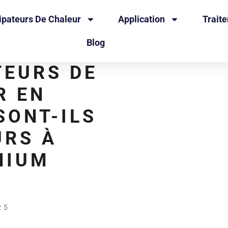
ipateurs De Chaleur
Application
Trait
Blog
TEURS DE
R EN
SONT-ILS
URS À
NIUM
25