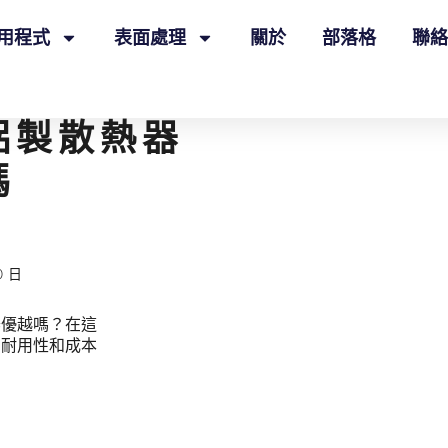
用程式
表面處理
關於
部落格
聯絡
鋁製散熱器
嗎
0日
器優越嗎？在這
、耐用性和成本