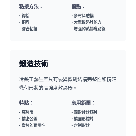
粘接方法：
優點：
• 銲接
• 多材料結構
• 銅焊
• 大型散熱片能力
• 膠合粘接
• 增強的熱傳導路徑
鍛造技術
冷鍛工藝生產具有優異微觀結構完整性和精確
幾何形狀的高強度散熱器。
特點：
應用範圍：
• 高強度
• 圓形針狀鰭片
• 精密公差
• 橢圓形鰭片
• 增強的耐用性
• 定制形狀