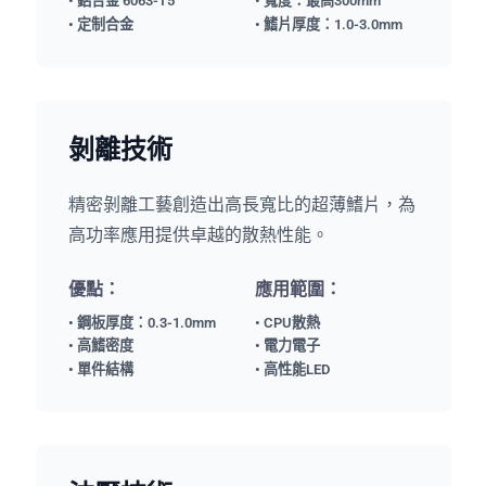
• 鋁合金 6063-T5
• 寬度：最高300mm
• 定制合金
• 鰭片厚度：1.0-3.0mm
剝離技術
精密剝離工藝創造出高長寬比的超薄鰭片，為
高功率應用提供卓越的散熱性能。
優點：
應用範圍：
• 鋼板厚度：0.3-1.0mm
• CPU散熱
• 高鰭密度
• 電力電子
• 單件結構
• 高性能LED