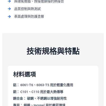
與環氧樹脂、焊接或鉚接的熱接合
品質控制與熱測試
表面處理與防護塗層
技術規格與特點
材料選項
鋁：
6061-T6、6063-T5 用於輕量化應用
銅：
C101、C110 用於最大熱傳導
鋼合金：
碳鋼、不銹鋼以增強耐用性
專用：
銅鎳、Inconel 用於嚴苛環境