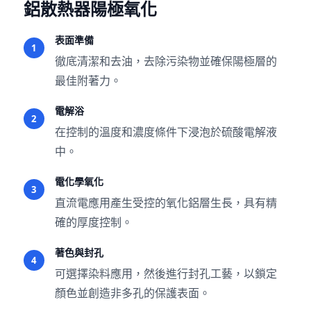
鋁散熱器陽極氧化
表面準備
1
徹底清潔和去油，去除污染物並確保陽極層的
最佳附著力。
電解浴
2
在控制的溫度和濃度條件下浸泡於硫酸電解液
中。
電化學氧化
3
直流電應用產生受控的氧化鋁層生長，具有精
確的厚度控制。
著色與封孔
4
可選擇染料應用，然後進行封孔工藝，以鎖定
顏色並創造非多孔的保護表面。