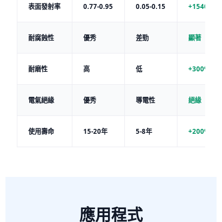
表面發射率
0.77-0.95
0.05-0.15
+1540%
耐腐蝕性
優秀
差勁
顯著
耐磨性
高
低
+300%
電氣絕緣
優秀
導電性
絕緣
使用壽命
15-20年
5-8年
+200%
應用程式