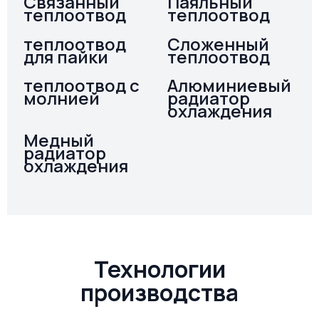
Связанный
Паяльный
теплоотвод
теплоотвод
теплоотвод
Сложенный
для пайки
теплоотвод
теплоотвод с
Алюминиевый
молнией
радиатор
охлаждения
Медный
радиатор
охлаждения
Технологии
производства