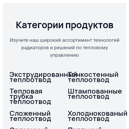
Категории продуктов
Изучите наш широкий ассортимент технологий
радиаторов и решений по тепловому
управлению
Экструдированный
Тонкостенный
теплоотвод
теплоотвод
Тепловая
Штампованные
трубка
теплоотвод
теплоотвод
Сложенный
Холоднокованый
теплоотвод
теплоотвод