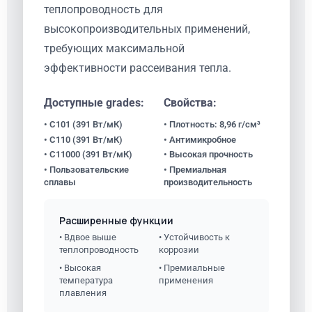
теплопроводность для
высокопроизводительных применений,
требующих максимальной
эффективности рассеивания тепла.
Доступные grades:
Свойства:
• C101 (391 Вт/мК)
• Плотность: 8,96 г/см³
• C110 (391 Вт/мК)
• Антимикробное
• C11000 (391 Вт/мК)
• Высокая прочность
• Пользовательские
• Премиальная
сплавы
производительность
Расширенные функции
• Вдвое выше
• Устойчивость к
теплопроводность
коррозии
• Высокая
• Премиальные
температура
применения
плавления