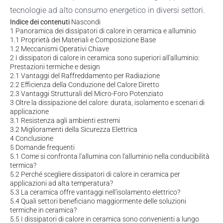
tecnologie ad alto consumo energetico in diversi settori.
Indice dei contenuti
Nascondi
1
Panoramica dei dissipatori di calore in ceramica e alluminio
1.1
Proprietà dei Materiali e Composizione Base
1.2
Meccanismi Operativi Chiave
2
I dissipatori di calore in ceramica sono superiori all'alluminio:
Prestazioni termiche e design
2.1
Vantaggi del Raffreddamento per Radiazione
2.2
Efficienza della Conduzione del Calore Diretto
2.3
Vantaggi Strutturali del Micro-Foro Potenziato
3
Oltre la dissipazione del calore: durata, isolamento e scenari di
applicazione
3.1
Resistenza agli ambienti estremi
3.2
Miglioramenti della Sicurezza Elettrica
4
Conclusione
5
Domande frequenti
5.1
Come si confronta l'allumina con l'alluminio nella conducibilità
termica?
5.2
Perché scegliere dissipatori di calore in ceramica per
applicazioni ad alta temperatura?
5.3
La ceramica offre vantaggi nell'isolamento elettrico?
5.4
Quali settori beneficiano maggiormente delle soluzioni
termiche in ceramica?
5.5
I dissipatori di calore in ceramica sono convenienti a lungo