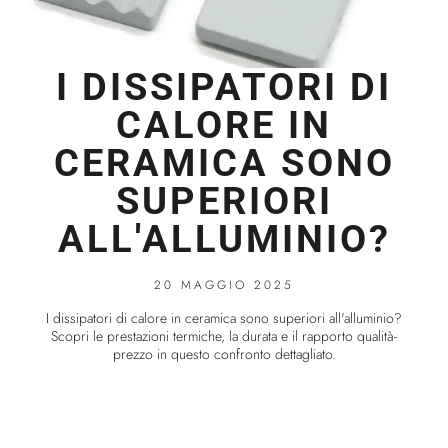
I DISSIPATORI DI
CALORE IN
CERAMICA SONO
SUPERIORI
ALL'ALLUMINIO?
20 MAGGIO 2025
I dissipatori di calore in ceramica sono superiori all'alluminio?
Scopri le prestazioni termiche, la durata e il rapporto qualità-
prezzo in questo confronto dettagliato.