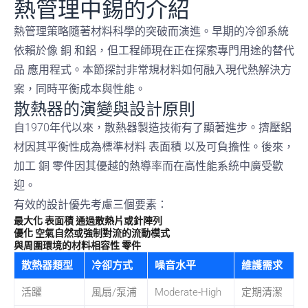
熱管理中錫的介紹
熱管理策略隨著材料科學的突破而演進。早期的冷卻系統
依賴於像
銅
和鋁，但工程師現在正在探索專門用途的替代
品
應用程式
。本節探討非常規材料如何融入現代熱解決方
案，同時平衡成本與性能。
散熱器的演變與設計原則
自1970年代以來，散熱器製造技術有了顯著進步。擠壓鋁
材因其平衡性成為標準材料
表面積
以及可負擔性。後來，
加工
銅
零件因其優越的熱導率而在高性能系統中廣受歡
迎。
有效的設計優先考慮三個要素：
最大化
表面積
通過散熱片或針陣列
優化
空氣
自然或強制對流的流動模式
與周圍環境的材料相容性
零件
散熱器類型
冷卻方式
噪音水平
維護需求
活躍
風扇/泵浦
Moderate-High
定期清潔