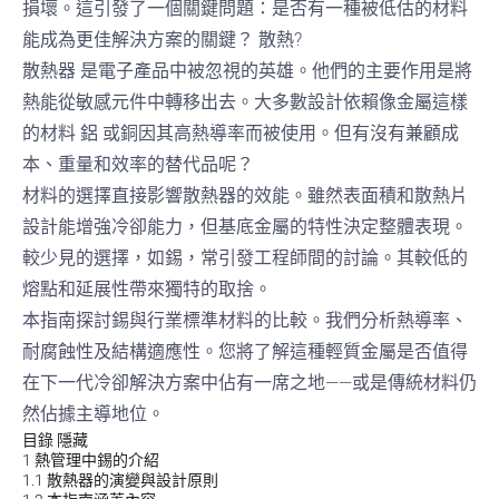
損壞。這引發了一個關鍵問題：是否有一種被低估的材料
能成為更佳解決方案的關鍵？
散熱
?
散熱器
是電子產品中被忽視的英雄。他們的主要作用是將
熱能從敏感元件中轉移出去。大多數設計依賴像金屬這樣
的材料
鋁
或銅因其高熱導率而被使用。但有沒有兼顧成
本、重量和效率的替代品呢？
材料的選擇直接影響散熱器的效能。雖然表面積和散熱片
設計能增強冷卻能力，但基底金屬的特性決定整體表現。
較少見的選擇，如錫，常引發工程師間的討論。其較低的
熔點和延展性帶來獨特的取捨。
本指南探討錫與行業標準材料的比較。我們分析熱導率、
耐腐蝕性及結構適應性。您將了解這種輕質金屬是否值得
在下一代冷卻解決方案中佔有一席之地——或是傳統材料仍
然佔據主導地位。
目錄
隱藏
1
熱管理中錫的介紹
1.1
散熱器的演變與設計原則