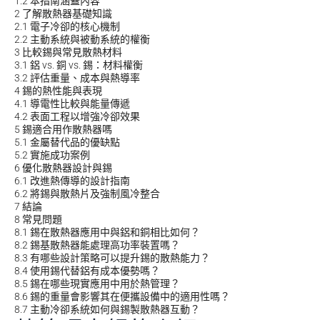
1.2
本指南涵蓋內容
2
了解散熱器基礎知識
2.1
電子冷卻的核心機制
2.2
主動系統與被動系統的權衡
3
比較錫與常見散熱材料
3.1
鋁 vs. 銅 vs. 錫：材料權衡
3.2
評估重量、成本與熱導率
4
錫的熱性能與表現
4.1
導電性比較與能量傳遞
4.2
表面工程以增強冷卻效果
5
錫適合用作散熱器嗎
5.1
金屬替代品的優缺點
5.2
實施成功案例
6
優化散熱器設計與錫
6.1
改進熱傳導的設計指南
6.2
將錫與散熱片及強制風冷整合
7
結論
8
常見問題
8.1
錫在散熱器應用中與鋁和銅相比如何？
8.2
錫基散熱器能處理高功率裝置嗎？
8.3
有哪些設計策略可以提升錫的散熱能力？
8.4
使用錫代替鋁有成本優勢嗎？
8.5
錫在哪些現實應用中用於熱管理？
8.6
錫的重量會影響其在便攜設備中的適用性嗎？
8.7
主動冷卻系統如何與錫製散熱器互動？