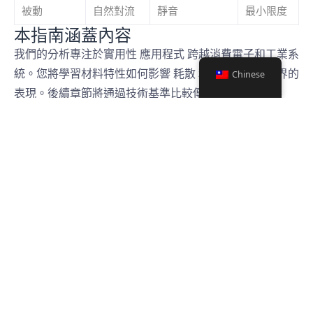
被動
自然對流
靜音
最小限度
本指南涵蓋內容
我們的分析專注於實用性
應用程式
跨越消費電子和工業系
統。您將學習材料特性如何影響
耗散
利率影響現實世界的
Chinese
表現。後續章節將通過技術基準比較傳統金屬與新興選
項。
本指南還討論了在將新材料整合到現有熱架構中時的設計
權衡。案例研究展示了元件選擇如何影響長期可靠性和前
期成本。
了解散熱器基礎知識
有效的熱控始於掌握散熱器的機械原理。這些元件將多餘
的能量從敏感的電子設備中重新導向，通過
傳導
和
對流
適當的設計可防止元件故障，同時平衡尺寸和成本限制。
電子冷卻的核心機制
散熱器從如中央處理器或功率電晶體等熱點吸收熱能。基