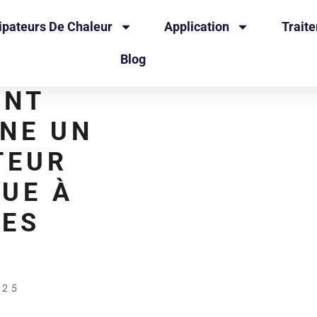
ipateurs De Chaleur
Application
Trait
Blog
ENT
NE UN
TEUR
UE À
TES
025