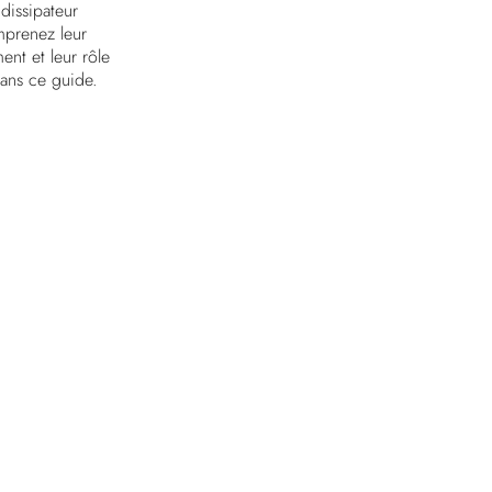
issipateur
mprenez leur
ent et leur rôle
dans ce guide.