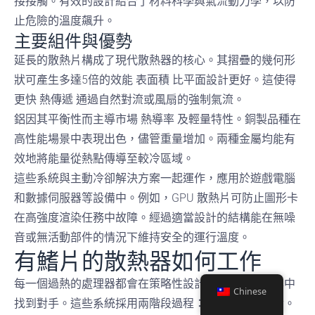
接接觸。有效的設計結合了材料科學與氣流動力學，以防
止危險的溫度飆升。
主要組件與優勢
延長的散熱片構成了現代散熱器的核心。其摺疊的幾何形
狀可產生多達5倍的效能
表面積
比平面設計更好。這使得
更快
熱傳遞
通過自然對流或風扇的強制氣流。
鋁因其平衡性而主導市場
熱導率
及輕量特性。銅製品種在
高性能場景中表現出色，儘管重量增加。兩種金屬均能有
效地將能量從熱點傳導至較冷區域。
這些系統與主動冷卻解決方案一起運作，應用於遊戲電腦
和數據伺服器等設備中。例如，GPU 散熱片可防止圖形卡
在高強度渲染任務中故障。經過適當設計的結構能在無噪
音或無活動部件的情況下維持安全的運行溫度。
有鰭片的散熱器如何工作
每一個過熱的處理器都會在策略性設計的散熱解決方案中
Chinese
找到對手。這些系統採用兩階段過程：能量吸收與散發。