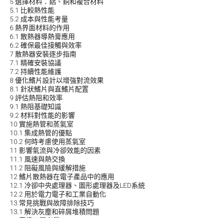
5
選擇材料：鋁、銅和複合材料
5.1
比較熱性能
5.2
成本與性能考量
6
熱界面材料的作用
6.1
散熱器導熱膏應用
6.2
確保最佳接觸與效率
7
散熱器安裝逐步指南
7.1
精確安裝協議
7.2
持續性能維護
8
優化鰭片設計以增強對流效果
8.1
針狀鰭片與直鰭片配置
9
評估熱阻和效率
9.1
熱阻基礎知識
9.2
材料對性能的影響
10
實施熱管和蒸氣室
10.1
集成熱管的優點
10.2
何時考慮使用蒸氣室
11
影響氣流與冷卻效能的因素
11.1
風速與熱交換
11.2
阻礙風險與緩解措施
12
鰭片散熱器在電子產品中的應用
12.1
冷卻中央處理器、圖形處理器及LED系統
12.2
用於電力電子和工業自動化
13
常見挑戰與故障排除技巧
13.1
解決灰塵和碎屑堆積問題