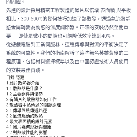
的問題。
先進的設計採用精密工程製造的鰭片以倍增
表面積
與平板
相比，300-500%的幾何技巧加速了熱散發，通過氣流將靜
態金屬轉變為動態的溫度調節器。正確的安裝仍然至關重
要——即使是微小的間隙也可能降低效率達到40%。
從遊戲電腦到工業伺服器，這種傳導與對流的平衡決定了
系統的可靠性。我們的指南解析了這些無名英雄背後的工
程原理，包括材料選擇標準以及由中國認證技術人員使用
的安裝最佳實踐。
目錄
隱藏
1
鰭片散熱器介紹
1.1
散熱器是什麼？
1.2
主要組件與優勢
2
有鰭片的散熱器如何工作
3
散熱器中熱傳遞的關鍵原理
3.1
傳導與熱傳遞路徑
3.2
氣流驅動的散熱
4
最大表面積的設計元素
4.1
鰭片幾何形狀與間距
4.2
對熱散性能的影響