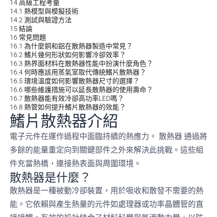
14
高級工程考量
14.1
熱模型與模擬技術
14.2
測試與驗證方法
15
結論
16
常見問題
16.1
為什麼銅和鋁在散熱器製造中常見？
16.2
鰭片幾何形狀如何影響冷卻效率？
16.3
熱界面材料在散熱器性能中扮演什麼角色？
16.4
何時應該用蒸氣室取代傳統鰭片散熱器？
16.5
環境溫度如何影響散熱器尺寸的選擇？
16.6
哪些維護措施可以延長散熱器的使用壽命？
16.7
散熱器能有效冷卻高功率LED嗎？
16.8
熱管如何提升鰭片散熱器的效能？
鰭片散熱器介紹
電子元件在運作過程中面臨持續的熱應力。
散熱器
通過將
多餘的能量重定向到關鍵部件之外來解決此挑戰。這些組
件充當熱橋，連接熱表面與周圍環境。
散熱器是什麼？
散熱器是一種被動冷卻裝置，用於吸收和散發不需要的熱
能。它依賴與產生熱量的元件如處理器或功率晶體管的直