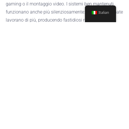
gaming o il montaggio video. I sistemi ben mantenuti
funzionano anche più silenziosamente: le ventole intasate
Italian
lavorano di più, producendo fastidiosi rumori di ronzio.
Sintomo
Causa
Soluzione
Spegnimenti
CPU
Ispeziona le alette del
improvvisi
surriscaldata
dissipatore di calore
Lame
Rumore forte
sbilanciate
Usa aria compressa
della ventola
dalla polvere
Alte
Vie aeree
Spazzola via
temperature
bloccate
delicatamente i detriti
a minimo
Individuare i Problemi Presto
Osserva segnali visivi come la peluria grigia su
raffreddatore
ventilazioni o cali di prestazioni durante le
attività di routine. Il software di monitoraggio termico