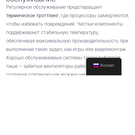
Регулярное обслуживание предотвращает
термическое троттлинг
, где процессоры замедляются,
чтобы избежать повреждений. Чистые компоненты
поддерживают стабильную температуру,
обеспечивая максимальную производительность при
выполнении таких задач, как игры или видеомонтаж.
Хорошо обслуживаемые системы также работают
Russian
тише — забитые вентиляторы работают усерднее,
создавая отвлекающие жужжащие звуки.
Симптом
Причина
Решение
Проверить
Внезапные
Перегрев
ребра
отключения
процессора
радиатора
Лопасти с
Используйте
Громкий шум
дисбалансом
сжатый
вентилятора
пыли
воздух