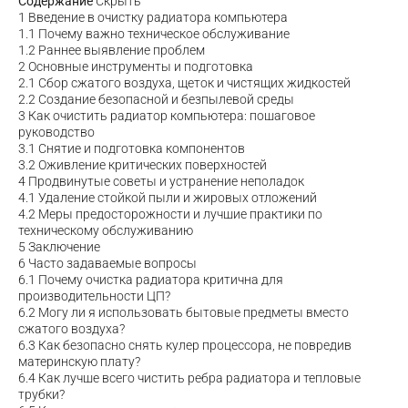
Содержание
Скрыть
1
Введение в очистку радиатора компьютера
1.1
Почему важно техническое обслуживание
1.2
Раннее выявление проблем
2
Основные инструменты и подготовка
2.1
Сбор сжатого воздуха, щеток и чистящих жидкостей
2.2
Создание безопасной и безпылевой среды
3
Как очистить радиатор компьютера: пошаговое
руководство
3.1
Снятие и подготовка компонентов
3.2
Оживление критических поверхностей
4
Продвинутые советы и устранение неполадок
4.1
Удаление стойкой пыли и жировых отложений
4.2
Меры предосторожности и лучшие практики по
техническому обслуживанию
5
Заключение
6
Часто задаваемые вопросы
6.1
Почему очистка радиатора критична для
производительности ЦП?
6.2
Могу ли я использовать бытовые предметы вместо
сжатого воздуха?
6.3
Как безопасно снять кулер процессора, не повредив
материнскую плату?
6.4
Как лучше всего чистить ребра радиатора и тепловые
трубки?