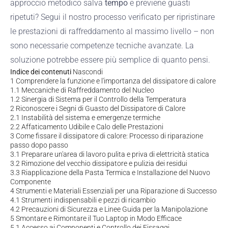
approccio metodico salva
tempo
e previene guasti
ripetuti? Segui il nostro processo verificato per ripristinare
le prestazioni di raffreddamento al massimo livello – non
sono necessarie competenze tecniche avanzate. La
soluzione potrebbe essere più semplice di quanto pensi.
Indice dei contenuti
Nascondi
1
Comprendere la funzione e l'importanza del dissipatore di calore
1.1
Meccaniche di Raffreddamento del Nucleo
1.2
Sinergia di Sistema per il Controllo della Temperatura
2
Riconoscere i Segni di Guasto del Dissipatore di Calore
2.1
Instabilità del sistema e emergenze termiche
2.2
Affaticamento Udibile e Calo delle Prestazioni
3
Come fissare il dissipatore di calore: Processo di riparazione
passo dopo passo
3.1
Preparare un'area di lavoro pulita e priva di elettricità statica
3.2
Rimozione del vecchio dissipatore e pulizia dei residui
3.3
Riapplicazione della Pasta Termica e Installazione del Nuovo
Componente
4
Strumenti e Materiali Essenziali per una Riparazione di Successo
4.1
Strumenti indispensabili e pezzi di ricambio
4.2
Precauzioni di Sicurezza e Linee Guida per la Manipolazione
5
Smontare e Rimontare il Tuo Laptop in Modo Efficace
5.1
Accesso ai Componenti e Controllo dei Fissaggi