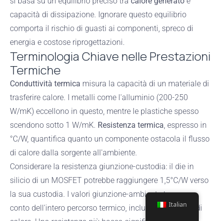
si basa su un equilibrio preciso tra
calore generato
e
capacità di dissipazione. Ignorare questo equilibrio
comporta il rischio di guasti ai componenti, spreco di
energia e costose riprogettazioni.
Terminologia Chiave nelle Prestazioni
Termiche
Conduttività termica
misura la capacità di un materiale di
trasferire calore. I metalli come l'alluminio (200-250
W/mK) eccellono in questo, mentre le plastiche spesso
scendono sotto 1 W/mK.
Resistenza termica
, espresso in
°C/W, quantifica quanto un componente ostacola il flusso
di calore dalla sorgente all'ambiente.
Considerare la resistenza giunzione-custodia: il die in
silicio di un MOSFET potrebbe raggiungere 1,5°C/W verso
la sua custodia. I valori giunzione-ambiente tengono
Italian
conto dell'intero percorso termico, inclusi i dissipatori di