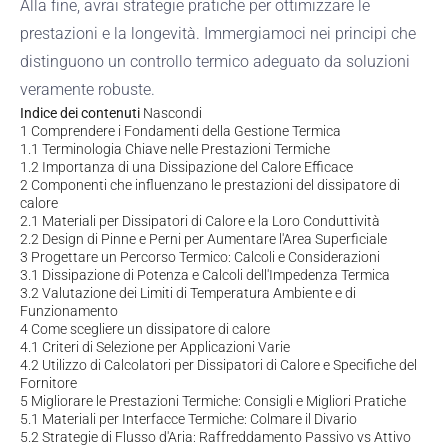
Alla fine, avrai strategie pratiche per ottimizzare le
prestazioni e la longevità. Immergiamoci nei principi che
distinguono un controllo termico adeguato da soluzioni
veramente robuste.
Indice dei contenuti
Nascondi
1
Comprendere i Fondamenti della Gestione Termica
1.1
Terminologia Chiave nelle Prestazioni Termiche
1.2
Importanza di una Dissipazione del Calore Efficace
2
Componenti che influenzano le prestazioni del dissipatore di
calore
2.1
Materiali per Dissipatori di Calore e la Loro Conduttività
2.2
Design di Pinne e Perni per Aumentare l'Area Superficiale
3
Progettare un Percorso Termico: Calcoli e Considerazioni
3.1
Dissipazione di Potenza e Calcoli dell'Impedenza Termica
3.2
Valutazione dei Limiti di Temperatura Ambiente e di
Funzionamento
4
Come scegliere un dissipatore di calore
4.1
Criteri di Selezione per Applicazioni Varie
4.2
Utilizzo di Calcolatori per Dissipatori di Calore e Specifiche del
Fornitore
5
Migliorare le Prestazioni Termiche: Consigli e Migliori Pratiche
5.1
Materiali per Interfacce Termiche: Colmare il Divario
5.2
Strategie di Flusso d'Aria: Raffreddamento Passivo vs Attivo