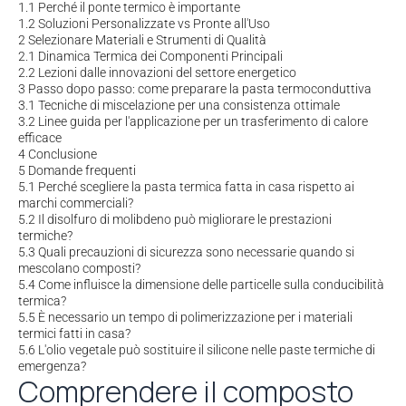
1.1
Perché il ponte termico è importante
1.2
Soluzioni Personalizzate vs Pronte all'Uso
2
Selezionare Materiali e Strumenti di Qualità
2.1
Dinamica Termica dei Componenti Principali
2.2
Lezioni dalle innovazioni del settore energetico
3
Passo dopo passo: come preparare la pasta termoconduttiva
3.1
Tecniche di miscelazione per una consistenza ottimale
3.2
Linee guida per l'applicazione per un trasferimento di calore
efficace
4
Conclusione
5
Domande frequenti
5.1
Perché scegliere la pasta termica fatta in casa rispetto ai
marchi commerciali?
5.2
Il disolfuro di molibdeno può migliorare le prestazioni
termiche?
5.3
Quali precauzioni di sicurezza sono necessarie quando si
mescolano composti?
5.4
Come influisce la dimensione delle particelle sulla conducibilità
termica?
5.5
È necessario un tempo di polimerizzazione per i materiali
termici fatti in casa?
5.6
L'olio vegetale può sostituire il silicone nelle paste termiche di
emergenza?
Comprendere il composto