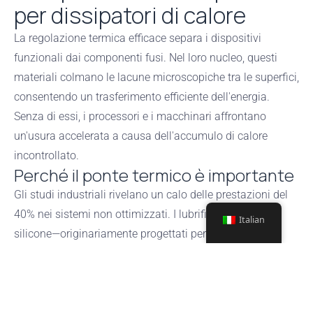
per dissipatori di calore
La regolazione termica efficace separa i dispositivi
funzionali dai componenti fusi. Nel loro nucleo, questi
materiali colmano le lacune microscopiche tra le superfici,
consentendo un trasferimento efficiente dell'energia.
Senza di essi, i processori e i macchinari affrontano
un'usura accelerata a causa dell'accumulo di calore
incontrollato.
Perché il ponte termico è importante
Gli studi industriali rivelano un calo delle prestazioni del
40% nei sistemi non ottimizzati. I lubrificanti a base di
Italian
silicone—originariamente progettati per i freni
automobilistici—dimostrano un'inattesa versatilità.
Resistendo a temperature di 550°F, formano una base
stabile per la sospensione delle particelle. Tuttavia, le
miscele specializzate anti-grippaggio resistono fino a