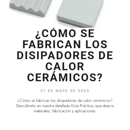
¿CÓMO SE
FABRICAN LOS
DISIPADORES DE
CALOR
CERÁMICOS?
21 DE MAYO DE 2025
¿Cómo se fabrican los disipadores de calor cerámicos?
Descúbrelo en nuestra detallada Guía Práctica, que abarca
materiales, fabricación y aplicaciones.