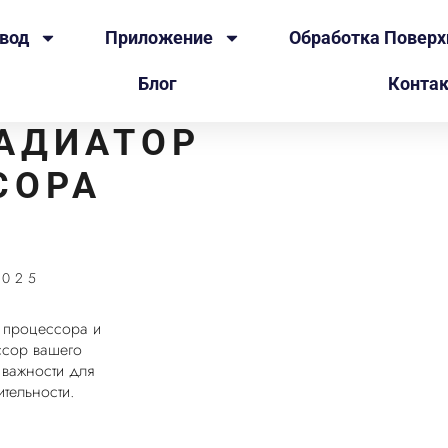
твод
Приложение
Обработка Поверх
Блог
Конта
РАДИАТОР
СОРА
2025
р процессора и
ссор вашего
 важности для
тельности.