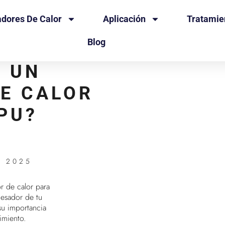
adores De Calor
Aplicación
Tratamie
Blog
S UN
DE CALOR
PU?
E 2025
r de calor para
esador de tu
u importancia
imiento.