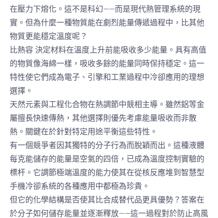
在壓力下熔化。這不是科幻——而是現代熱管理系統的現
實。但為什麼一種物質能在劇烈能量傳遞過程中，比其他
物質更能穩定溫度呢？
比熱容
決定材料在溫度上升前能吸收多少能量。具有高值
的物質像海綿一樣，吸收多餘的能量同時保持穩定。這一
特性使它們成為電子、引擎和工業過程中冷卻應用的理想
選擇。
天然元素與工程化合物在熱調節中競相主導。雖然鋁等金
屬擅長快速傳熱，其他選擇則優先考慮能量吸收而非散
熱。關鍵在於針對特定用途平衡這些特性。
有一個競爭者因其獨特的分子行為而脫穎而出。這種液體
每克能儲存的能量是空氣的四倍，已成為溫度控制實驗的
標杆。它調節極端溫度的能力使其在從核反應堆到智慧型
手機冷卻系統的各種應用中都極為珍貴。
但它的化學結構是否使其比合成替代品更具優勢？答案在
於分子如何儲存能量並逐漸釋放——這一過程對於防止高風