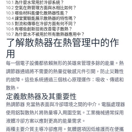
10.1
為什麼水常用於冷卻系統？
10.2
空氣在熱管理方面與水相比如何？
10.3
哪些材料能優化散熱器性能？
10.4
課堂實驗能展示散熱器的特性嗎？
10.5
對流和傳導在冷卻方面有何不同？
10.6
有哪些創新技術改善電子散熱？
10.7
為什麼水不被用於所有散熱器應用中？
了解散熱器在熱管理中的作
用
每一個電子設備都依賴無形的英雄來管理多餘的能量。熱
調節器通過將不需要的熱量從敏感元件引開，防止災難性
的故障。這些系統通過三個核心原理運作：吸收、傳遞和
散熱。
定義散熱器及其重要性
熱調節器
充當熱表面與冷卻環境之間的中介。電腦處理器
使用鋁製散熱片將熱量導入周圍空氣。工業機械通常採用
液體冷卻方案以應對更高的能量需求。
兩種主要介質主導冷卻應用。氣體選項因低維護而在便攜