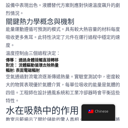
設備中表現出色。液體替代方案則應對快速溫度飆升的劇
烈情況。
關鍵熱力學概念與機制
能量運動遵循可預測的模式。具有較大熱容量的材料每度
吸收更多焦耳。此特性決定了元件在運行過程中穩定的速
度。
溫度控制由三個過程決定：
傳導：
通過身體接觸直接轉移
對流：
流體驅動循環去除熱量
輻射:
表面電磁輻射
空氣通過對流電流逐漸傳遞熱量。實驗室測試中，密度較
大的物質表現優於氣體介質，每單位吸收的能量是氣體的
四倍。工程師在設計通風系統和工業冷卻器時會平衡這些
特性。
水在吸熱中的作用
Chinese
教室示範揭示了關於儲能的驚人真相。一個經典實驗是將
充有不同物質的氣球懸於火焰上。充滿空氣的氣球會瞬間