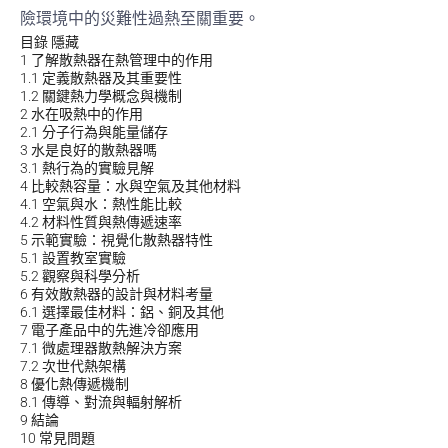
險環境中的災難性過熱至關重要。
目錄
隱藏
1
了解散熱器在熱管理中的作用
1.1
定義散熱器及其重要性
1.2
關鍵熱力學概念與機制
2
水在吸熱中的作用
2.1
分子行為與能量儲存
3
水是良好的散熱器嗎
3.1
熱行為的實驗見解
4
比較熱容量：水與空氣及其他材料
4.1
空氣與水：熱性能比較
4.2
材料性質與熱傳遞速率
5
示範實驗：視覺化散熱器特性
5.1
設置教室實驗
5.2
觀察與科學分析
6
有效散熱器的設計與材料考量
6.1
選擇最佳材料：鋁、銅及其他
7
電子產品中的先進冷卻應用
7.1
微處理器散熱解決方案
7.2
次世代熱架構
8
優化熱傳遞機制
8.1
傳導、對流與輻射解析
9
結論
10
常見問題