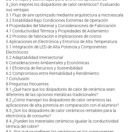
3
¿Son mejores los disipadores de calor cerámicos?: Evaluando
sus ventajas
3.1
Flujo de aire optimizado mediante arquitectura a microescala
3.2
Estabilidad Bajo Condiciones Extremas de Operación
4
Propiedades del Material y Consideraciones de Fabricación
4.1
Conductividad Térmica y Propiedades de Aislamiento
4.2
Proceso de fabricación e implicaciones de costos
5
Aplicaciones en Electrónica y Entornos de Alta Temperatura
5.1
Integración de LED de Alta Potencia y Componentes
Electrónicos
5.2
Adaptabilidad Intersectorial
6
Consideraciones Ambientales y Económicas
6.1
Eficiencia de Recursos y Sostenibilidad
6.2
Compromisos entre Rentabilidad y Rendimiento
7
Conclusión
8
Preguntas frecuentes
8.1
¿Qué hace que los disipadores de calor de cerámica sean
diferentes de las opciones metálicas tradicionales?
8.2
¿Cómo manejan los disipadores de calor cerámicos las
aplicaciones de alta potencia en comparación con el aluminio?
8.3
¿Son los disipadores de calor cerámicos rentables para la
electrónica de consumo?
8.4
¿Pueden los materiales cerámicos igualar la conductividad
térmica del cobre?
8.5
¿Por qué se prefieren las cerámicas en los componentes